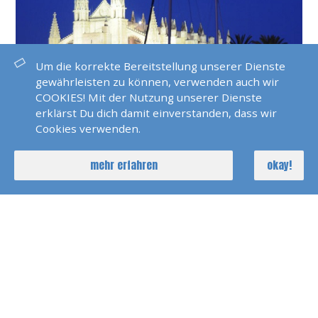
Um die korrekte Bereitstellung unserer Dienste
gewährleisten zu können, verwenden auch wir
Mallorca ist ein wunderschönes Segelrevier. Planen
COOKIES! Mit der Nutzung unserer Dienste
Sie in der Karte von Navionics bereits hier Ihren
erklärst Du dich damit einverstanden, dass wir
nächsten Segeltörn. Wir unterbreiten Ihnen ein
Cookies verwenden.
individuelles Angebot.
mehr erfahren
okay!
DETAILS
erfahre mehr über Revierinformationen Mallorca