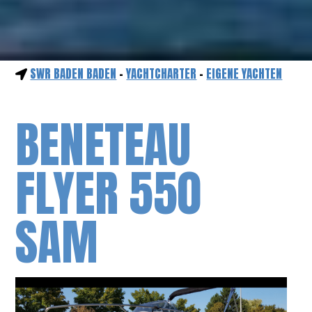
SWR BADEN BADEN
-
YACHTCHARTER
-
EIGENE YACHTEN
BENETEAU
FLYER 550
SAM