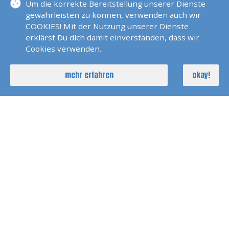
Um die korrekte Bereitstellung unserer Dienste
gewährleisten zu können, verwenden auch wir
Übergabezeiten
COOKIES! Mit der Nutzung unserer Dienste
erklärst Du dich damit einverstanden, dass wir
1 Tag
nur 2 Tage 09.00 Uhr - 19.00
Cookies verwenden.
Uhr
unter der Woche nur 2 Tage Miete
mehr erfahren
okay!
möglich nach Absprache und
Verfügbarkeit
Wochenende
Sa 09.00 Uhr - So 19.00 Uhr
Woche
Mo 09.00 Uhr - Fr 19.00 Uhr
nach Absprache und Verfügbarkeit
Andere Zeiten nach Absprache möglich.
Fahrgebiet
Rhein oberhalb der Staustufe Iffezheim. Rhein
bei Erfelden ab Yachthafen Fretter. Bis Worms
und bis Mainz, Wiesbaden Schierstein. Neckar,