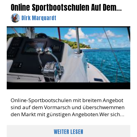
Online Sportbootschulen Auf Dem
Vormarsch
Dirk Marquardt
Online-Sportbootschulen mit breitem Angebot
sind auf dem Vormarsch und überschwemmen
den Markt mit günstigen Angeboten.Wer sich
einmal im Wassersportbereich im Internet
umgesehen hat, wird kaum an d
WEITER LESEN