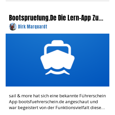
Bootspruefung.de Die Lern-App Zum
Sportbootführerschein
Dirk Marquardt
sail & more hat sich eine bekannte Führerschein
App bootsfuehrerschein.de angeschaut und
war begeistert von der Funktionsvielfalt dieser
umfangreichen App. Ein weitreichendes