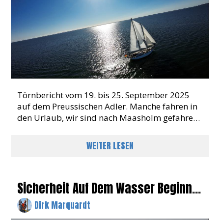
Törnbericht vom 19. bis 25. September 2025
auf dem Preussischen Adler. Manche fahren in
den Urlaub, wir sind nach Maasholm gefahren.
Am 19. September trudelten wir über den Tag
verteilt ein – zehn
WEITER LESEN
Sicherheit Auf Dem Wasser Beginnt
Mit Guter Ausbildung
Dirk Marquardt