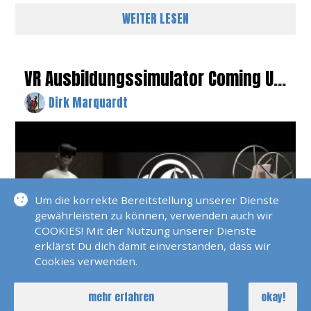
Analysetool zeigt zu
WEITER LESEN
VR Ausbildungssimulator Coming Up
Next
Dirk Marquardt
Um die korrekte Bereitstellung unserer Dienste
gewährleisten zu können, verwenden auch wir
COOKIES! Mit der Nutzung unserer Dienste
erklärst Du dich damit einverstanden, dass wir
Cookies verwenden.
Ab 2023 bietet sail & more mit dem XRNAUT
mehr erfahren
okay!
SAILOR PRO die Möglichkeit ohne Stress das