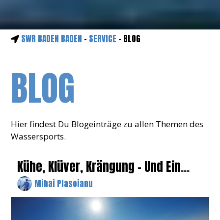
SWR BADEN BADEN
-
SERVICE
- BLOG
BLOG
Hier findest Du Blogeinträge zu allen Themen des
Wassersports.
Kühe, Klüver, Krängung – Und Ein
Schlagkräftiger Baum
Mihai Plasoianu