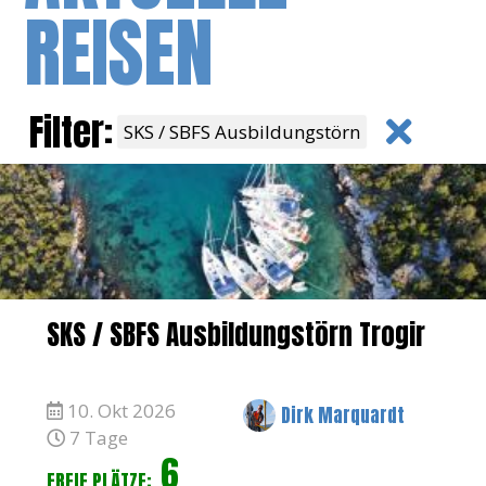
REISEN
Filter:
SKS / SBFS Ausbildungstörn
SKS / SBFS Ausbildungstörn Trogir
10. Okt 2026
Dirk Marquardt
7 Tage
6
FREIE PLÄTZE: