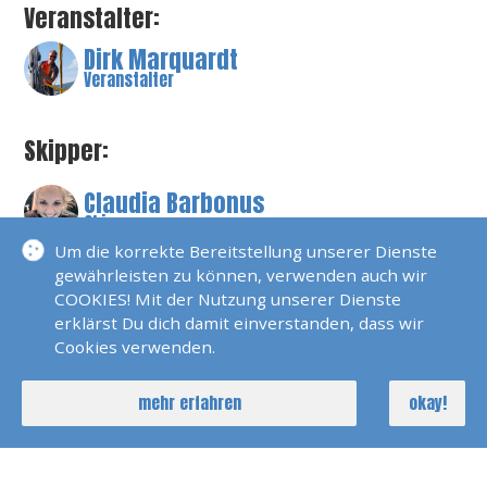
Veranstalter:
Dirk Marquardt
Veranstalter
Skipper:
Claudia Barbonus
Skipper
Um die korrekte Bereitstellung unserer Dienste
Dirk Marquardt
gewährleisten zu können, verwenden auch wir
Skipper
COOKIES! Mit der Nutzung unserer Dienste
erklärst Du dich damit einverstanden, dass wir
Thomas Dorer
Cookies verwenden.
Skipper
Mihai Plasoianu
mehr erfahren
okay!
Skipper