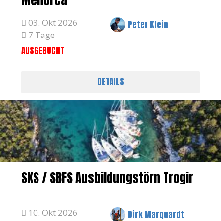
Menorca
03. Okt 2026
Peter Klein
7 Tage
AUSGEBUCHT
DETAILS
SKS / SBFS Ausbildungstörn Trogir
10. Okt 2026
Dirk Marquardt