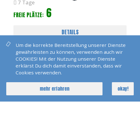
7 Tage
6
FREIE PLÄTZE:
DETAILS
Um die korrekte Bereitstellung unserer Dienste
gewährleisten zu können, verwenden auch wir
COOKIES! Mit der Nutzung unserer Dienste
erklärst Du dich damit einverstanden, dass wir
Cookies verwenden.
mehr erfahren
okay!
Katamaran Training 3 Tage Trogir
17. Okt 2026
Dirk Marquardt
3 Tage
4
FREIE PLÄTZE: