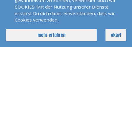
gewährleisten zu können, verwenden auch wir
COOKIES! Mit der Nutzung unserer Dienste
erklärst Du dich damit einverstanden, dass wir
Cookies verwenden.
WEITERBILDUNG
mehr erfahren
okay!
SWR Baden Baden
filtern
NOCH FRAGEN?