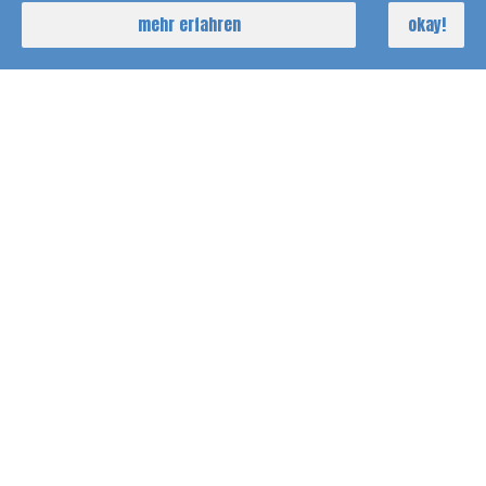
mehr erfahren
okay!
Vermietung Durch:
Pforzheim
Griesheim / Darmstadt
Stuttgart
Baujahr: