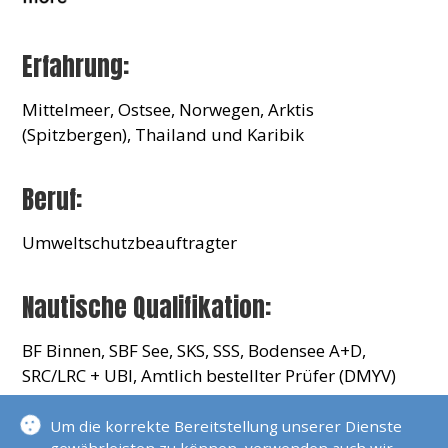
Erfahrung:
Mittelmeer, Ostsee, Norwegen, Arktis
(Spitzbergen), Thailand und Karibik
Beruf:
Umweltschutzbeauftragter
Nautische Qualifikation:
BF Binnen, SBF See, SKS, SSS, Bodensee A+D,
SRC/LRC + UBI, Amtlich bestellter Prüfer (DMYV)
für Sportbootführerschein See/Binnen
Sportküstenschifferschein (SKS), Funkscheine
Um die korrekte Bereitstellung unserer Dienste