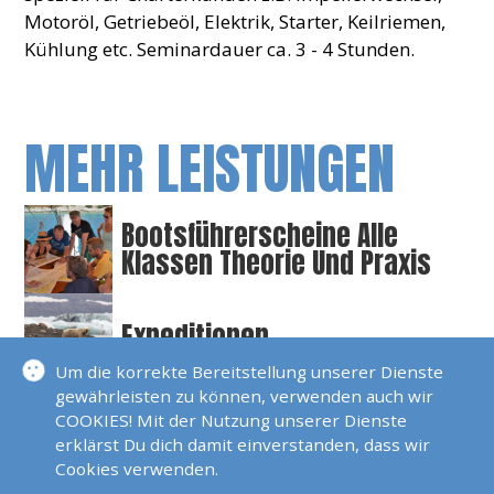
Motoröl, Getriebeöl, Elektrik, Starter, Keilriemen,
Kühlung etc. Seminardauer ca. 3 - 4 Stunden.
MEHR LEISTUNGEN
Bootsführerscheine Alle
Klassen Theorie Und Praxis
Expeditionen
Um die korrekte Bereitstellung unserer Dienste
gewährleisten zu können, verwenden auch wir
Gutschein
COOKIES! Mit der Nutzung unserer Dienste
erklärst Du dich damit einverstanden, dass wir
Cookies verwenden.