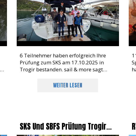
6 Teilnehmer haben erfolgreich Ihre
1
Prüfung zum SKS am 17.10.2025 in
S
Trogir bestanden. sail & more sagt
h
d
herzlichen Glückwunsch den frisch
b
gebackenen Skippern
G
WEITER LESEN
SKS Und SBFS Prüfung Trogir
R