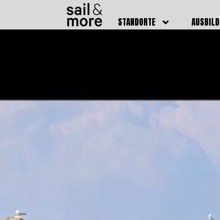
STANDORTE
AUSBIL
DEUTSCHLAND
BOOTSFÜ
BADEN BADEN
FUNKSCH
BRUCHSAL
SEENOTS
GRIESHEIM /
WEITERB
DARMSTADT
AUSBIL
HAMBURG
PREISE
HEIDELBERG
KURSTE
KARLSRUHE
PRÜFUN
KÖLN
ONLINEK
PFORZHEIM
FAQ
RHEINSTETTEN
SWR BADEN BADEN
STUTTGART