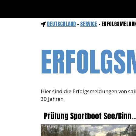
DEUTSCHLAND
-
SERVICE
- ERFOLGSMELDU
ERFOLGS
Hier sind die Erfolgsmeldungen von sail
30 Jahren.
Prüfung Sportboot See/Binne
Und Funk In Griesheim 2026