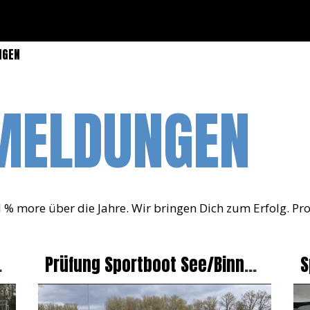
NGEN
MELDUNGEN
 % more über die Jahre. Wir bringen Dich zum Erfolg. Pro
n
Prüfung Sportboot See/Binnen
S
Und Funk In Maximiliansau
B