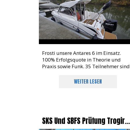
Frosti unsere Antares 6 im Einsatz.
100% Erfolgsquote in Theorie und
Praxis sowie Funk. 35 Teilnehmer sind
nun Kapitän und dürfen den Rhein un
die 7 Weltmeere befahren
WEITER LESEN
SKS Und SBFS Prüfung Trogir