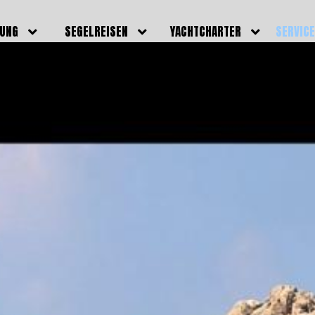
DUNG
SEGELREISEN
YACHTCHARTER
SERVIC
HRERSCHEINE
AKTUELLE REISEN
EIGENE YACHTEN
LEISTU
EINE
BILDER REISEN
BELEGUNGSPLAN EIGENE
TEAM
YACHTEN
IGNALMITTEL
SKIPPER
VIDEOS
WELTWEITE
ILDUNG
FAQ
NEWSLE
YACHTCHARTER
DUNGSBOOTE
BLOG
REVIERINFOS
ERFOLG
FAQ
RMINE
GSTERMINE
URS