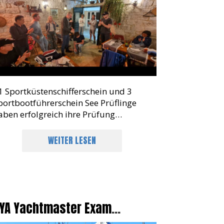
1 Sportküstenschifferschein und 3
portbootführerschein See Prüflinge
aben erfolgreich ihre Prüfung
estanden. sail & more sagt herzlichen
lückwunsch
WEITER LESEN
YA Yachtmaster Exam