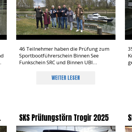
2026
P
46 Teilnehmer haben die Prüfung zum
3
nd
Sportbootführerschein Binnen See
K
I
Funkschein SRC und Binnen UBI
g
00
bestanden. 100 % Theorie und Praxis
P
bestanden
WEITER LESEN
n
SKS Prüfungstörn Trogir 2025
S