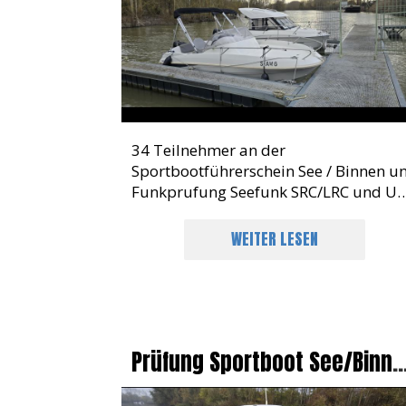
34 Teilnehmer an der
Sportbootführerschein See / Binnen u
Funkprufung Seefunk SRC/LRC und UB
Prüfung erfolgreich teilgenommen. 1
% Erfolgsquote. Was für ein Ergebnis
WEITER LESEN
Prüfung Sportboot See/Binne
Und Funk In Griesheim