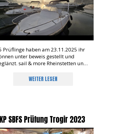
rüfung In Maximiliansau
5 Prüflinge haben am 23.11.2025 ihr
önnen unter beweis gestellt und
eglänzt. sail & more Rheinstetten und
forzheim sagt herzlichen Glückwunsch
WEITER LESEN
KP SBFS Prüfung Trogir 2023