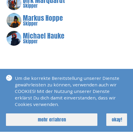
Dirk Marquardt
Skipper
Markus Hoppe
Skipper
Michael Hauke
Skipper
BESCHREIBUNG
Um die korrekte Bereitstellung unserer Dienste
gewährleisten zu können, verwenden auch wir
SKS / SBFS Ausbildungs Und
COOKIES! Mit der Nutzung unserer Dienste
Meilentörn
erklärst Du dich damit einverstanden, dass wir
Cookies verwenden.
Ausbildungstörn in Trogir – Dein Weg zum
Segelschein
mehr erfahren
okay!
Dieses Jahr startet unser Ausbildungstörn für