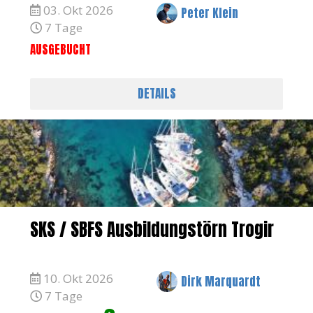
03. Okt 2026
Peter Klein
7 Tage
AUSGEBUCHT
DETAILS
SKS / SBFS Ausbildungstörn Trogir
10. Okt 2026
Dirk Marquardt
7 Tage