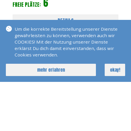
6
FREIE PLÄTZE:
DETAILS
Um die korrekte Bereitstellung unserer Dienste
gewährleisten zu können, verwenden auch wir
COOKIES! Mit der Nutzung unserer Dienste
erklärst Du dich damit einverstanden, dass wir
Cookies verwenden.
mehr erfahren
okay!
Katamaran Training 3 Tage Trogir
17. Okt 2026
Dirk Marquardt
3 Tage
4
FREIE PLÄTZE: