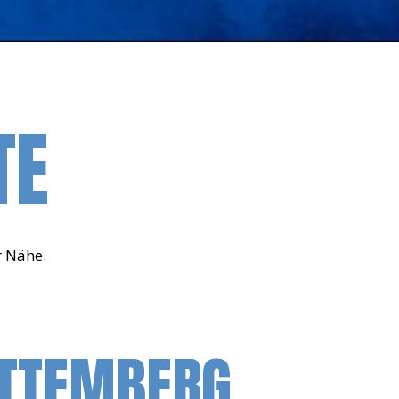
TE
r Nähe.
TTEMBERG