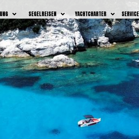
DUNG
SEGELREISEN
YACHTCHARTER
SERVIC
HRERSCHEINE
AKTUELLE REISEN
EIGENE YACHTEN
LEISTU
EINE
BILDER REISEN
BELEGUNGSPLAN EIGENE
TEAM
YACHTEN
IGNALMITTEL
SKIPPER
VIDEOS
WELTWEITE
ILDUNG
FAQ
NEWSLE
YACHTCHARTER
DUNGSBOOTE
BLOG
REVIERINFOS
ERFOLG
FAQ
RMINE
GSTERMINE
URS