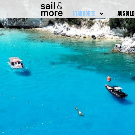
STANDORTE
AUSBIL
DEUTSCHLAND
BOOTSFÜ
BADEN BADEN
FUNKSCH
BRUCHSAL
SEENOTS
GRIESHEIM /
WEITERB
DARMSTADT
AUSBIL
HAMBURG
PREISE
HEIDELBERG
KURSTE
KARLSRUHE
PRÜFUN
KÖLN
ONLINEK
PFORZHEIM
FAQ
RHEINSTETTEN
SWR BADEN BADEN
STUTTGART