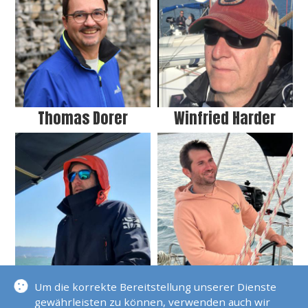
Thomas Dorer
Winfried Harder
Michael Hauke
Georgios Karlessis
Um die korrekte Bereitstellung unserer Dienste
gewährleisten zu können, verwenden auch wir