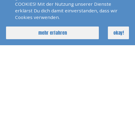
COOKIES! Mit der Nutzung unserer Dienste
erklärst Du dich damit einverstanden, dass wir
Cookies verwenden.
mehr erfahren
okay!
Tim Kerber
Judith Klein
Thorsten Klingler
Birgit Klumpp