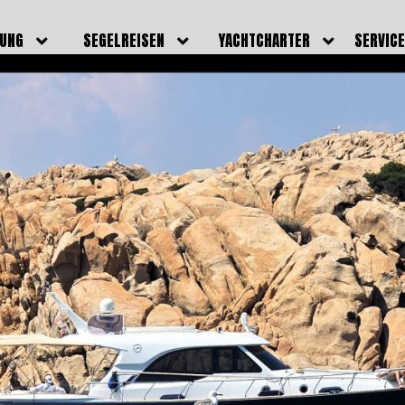
DUNG
SEGELREISEN
YACHTCHARTER
SERVIC
HRERSCHEINE
AKTUELLE REISEN
EIGENE YACHTEN
LEISTU
EINE
BILDER REISEN
BELEGUNGSPLAN EIGENE
TEAM
YACHTEN
IGNALMITTEL
SKIPPER
VIDEOS
WELTWEITE
ILDUNG
FAQ
NEWSLE
YACHTCHARTER
DUNGSBOOTE
BLOG
REVIERINFOS
ERFOLG
FAQ
RMINE
GSTERMINE
URS