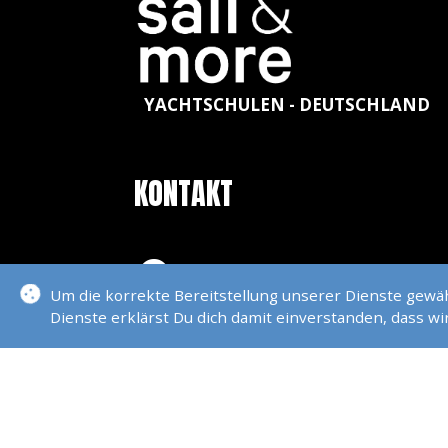
YACHTSCHULEN - DEUTSCHLAND
KONTAKT
sail & more
Um die korrekte Bereitstellung unserer Dienste gew
Schöneweibergasse 106
Dienste erklärst Du dich damit einverstanden, dass w
64347 Griesheim
00491716836513
info@sail-and-more.de