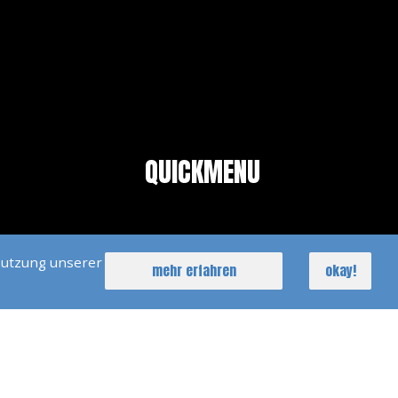
QUICKMENU
STANDORTE
Nutzung unserer
mehr erfahren
okay!
AUSBILDUNG
SEGELREISEN
YACHTCHARTER