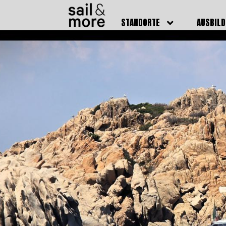
STANDORTE
AUSBIL
DEUTSCHLAND
BOOTSFÜ
BADEN BADEN
FUNKSCH
BRUCHSAL
SEENOTS
GRIESHEIM /
WEITERB
DARMSTADT
AUSBIL
HAMBURG
PREISE
HEIDELBERG
KURSTE
KARLSRUHE
PRÜFUN
KÖLN
ONLINEK
PFORZHEIM
FAQ
RHEINSTETTEN
SWR BADEN BADEN
STUTTGART