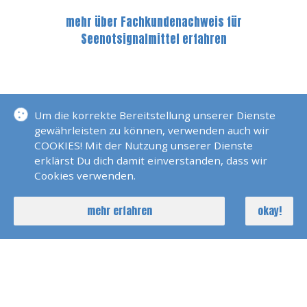
mehr über Fachkundenachweis für
Seenotsignalmittel erfahren
NOCH FRAGEN?
Um die korrekte Bereitstellung unserer Dienste
gewährleisten zu können, verwenden auch wir
COOKIES! Mit der Nutzung unserer Dienste
erklärst Du dich damit einverstanden, dass wir
Cookies verwenden.
ERFOLGSMELDUNGEN
mehr erfahren
okay!
Prüfung Sportboot See/Binnen Und
Funk In Griesheim 2026