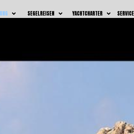
DUNG
SEGELREISEN
YACHTCHARTER
SERVIC
HRERSCHEINE
AKTUELLE REISEN
EIGENE YACHTEN
LEISTU
EINE
BILDER REISEN
BELEGUNGSPLAN EIGENE
TEAM
YACHTEN
IGNALMITTEL
SKIPPER
VIDEOS
WELTWEITE
ILDUNG
FAQ
NEWSLE
YACHTCHARTER
DUNGSBOOTE
BLOG
REVIERINFOS
ERFOLG
FAQ
RMINE
GSTERMINE
URS