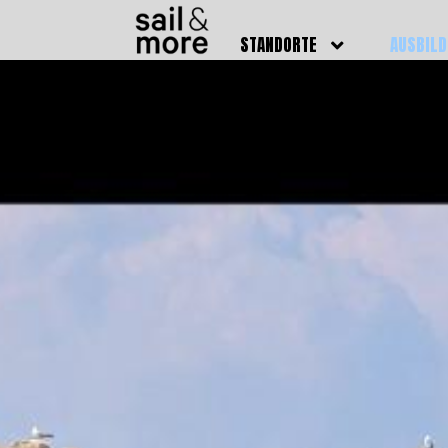
STANDORTE
AUSBIL
DEUTSCHLAND
BOOTSFÜ
BADEN BADEN
FUNKSCH
BRUCHSAL
SEENOTS
GRIESHEIM /
WEITERB
DARMSTADT
AUSBIL
HAMBURG
PREISE
HEIDELBERG
KURSTE
KARLSRUHE
PRÜFUN
KÖLN
ONLINEK
PFORZHEIM
FAQ
RHEINSTETTEN
SWR BADEN BADEN
STUTTGART